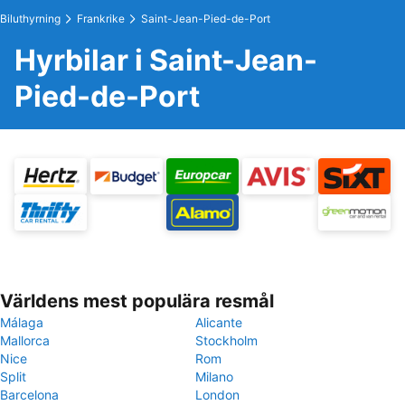
Biluthyrning
Frankrike
Saint-Jean-Pied-de-Port
Hyrbilar i Saint-Jean-
Pied-de-Port
Världens mest populära resmål
Málaga
Alicante
Mallorca
Stockholm
Nice
Rom
Split
Milano
Barcelona
London