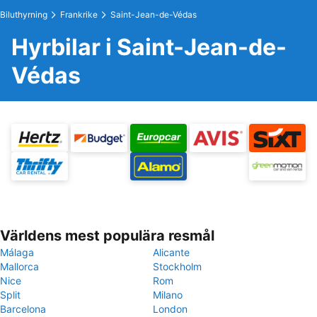
Biluthyrning
Frankrike
Saint-Jean-de-Védas
Hyrbilar i Saint-Jean-de-
Védas
Världens mest populära resmål
Málaga
Alicante
Mallorca
Stockholm
Nice
Rom
Split
Milano
Barcelona
London