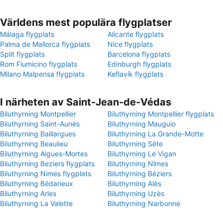
Världens mest populära flygplatser
Málaga flygplats
Alicante flygplats
Palma de Mallorca flygplats
Nice flygplats
Split flygplats
Barcelona flygplats
Rom Fiumicino flygplats
Edinburgh flygplats
Milano Malpensa flygplats
Keflavík flygplats
I närheten av Saint-Jean-de-Védas
Biluthyrning Montpellier
Biluthyrning Montpellier flygplats
Biluthyrning Saint-Aunès
Biluthyrning Mauguio
Biluthyrning Baillargues
Biluthyrning La Grande-Motte
Biluthyrning Beaulieu
Biluthyrning Sète
Biluthyrning Aigues-Mortes
Biluthyrning Le Vigan
Biluthyrning Beziers flygplats
Biluthyrning Nîmes
Biluthyrning Nimes flygplats
Biluthyrning Béziers
Biluthyrning Bédarieux
Biluthyrning Alès
Biluthyrning Arles
Biluthyrning Uzès
Biluthyrning La Valette
Biluthyrning Narbonne