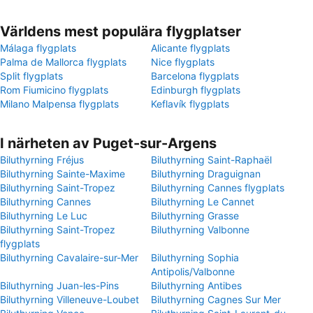
Världens mest populära flygplatser
Málaga flygplats
Alicante flygplats
Palma de Mallorca flygplats
Nice flygplats
Split flygplats
Barcelona flygplats
Rom Fiumicino flygplats
Edinburgh flygplats
Milano Malpensa flygplats
Keflavík flygplats
I närheten av Puget-sur-Argens
Biluthyrning Fréjus
Biluthyrning Saint-Raphaël
Biluthyrning Sainte-Maxime
Biluthyrning Draguignan
Biluthyrning Saint-Tropez
Biluthyrning Cannes flygplats
Biluthyrning Cannes
Biluthyrning Le Cannet
Biluthyrning Le Luc
Biluthyrning Grasse
Biluthyrning Saint-Tropez
Biluthyrning Valbonne
flygplats
Biluthyrning Cavalaire-sur-Mer
Biluthyrning Sophia
Antipolis/Valbonne
Biluthyrning Juan-les-Pins
Biluthyrning Antibes
Biluthyrning Villeneuve-Loubet
Biluthyrning Cagnes Sur Mer