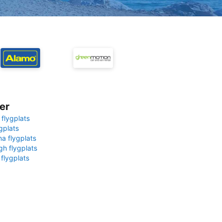
er
 flygplats
gplats
na flygplats
gh flygplats
 flygplats