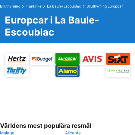
Biluthyrning
Frankrike
La Baule-Escoublac
Biluthyrning Europcar
Europcar i La Baule-
Escoublac
Världens mest populära resmål
Málaga
Alicante