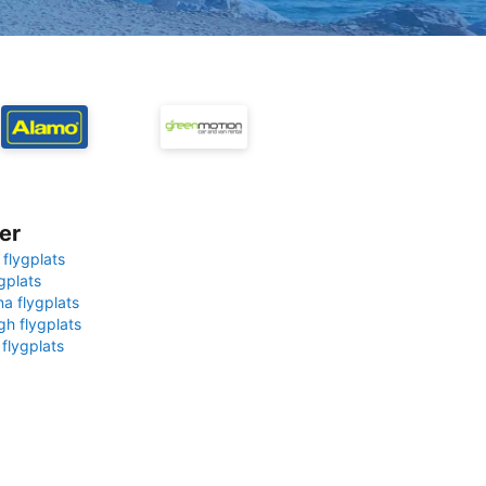
er
 flygplats
gplats
na flygplats
gh flygplats
 flygplats