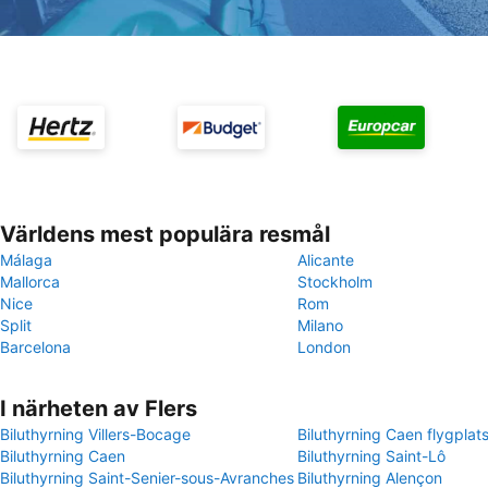
Världens mest populära resmål
Málaga
Alicante
Mallorca
Stockholm
Nice
Rom
Split
Milano
Barcelona
London
I närheten av Flers
Biluthyrning Villers-Bocage
Biluthyrning Caen flygplat
Biluthyrning Caen
Biluthyrning Saint-Lô
Biluthyrning Saint-Senier-sous-Avranches
Biluthyrning Alençon