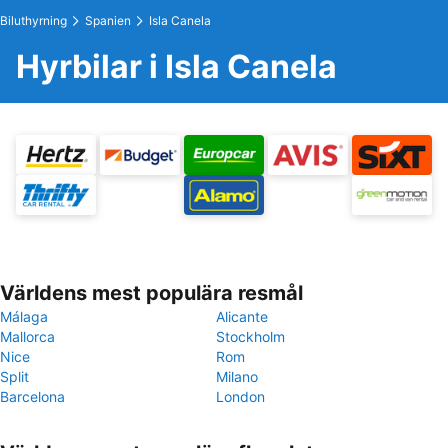
Biluthyrning
Spanien
Isla Canela
Hyrbilar i Isla Canela
Världens mest populära resmål
Málaga
Alicante
Mallorca
Stockholm
Nice
Rom
Split
Milano
Barcelona
London