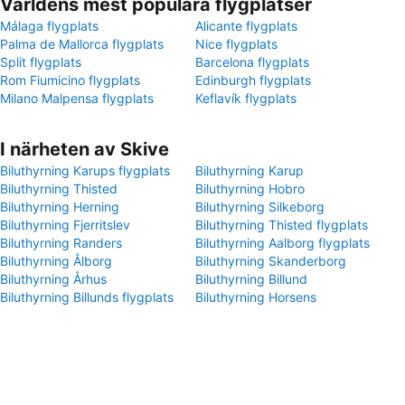
Världens mest populära flygplatser
Málaga flygplats
Alicante flygplats
Palma de Mallorca flygplats
Nice flygplats
Split flygplats
Barcelona flygplats
Rom Fiumicino flygplats
Edinburgh flygplats
Milano Malpensa flygplats
Keflavík flygplats
I närheten av Skive
Biluthyrning Karups flygplats
Biluthyrning Karup
Biluthyrning Thisted
Biluthyrning Hobro
Biluthyrning Herning
Biluthyrning Silkeborg
Biluthyrning Fjerritslev
Biluthyrning Thisted flygplats
Biluthyrning Randers
Biluthyrning Aalborg flygplats
Biluthyrning Ålborg
Biluthyrning Skanderborg
Biluthyrning Århus
Biluthyrning Billund
Biluthyrning Billunds flygplats
Biluthyrning Horsens