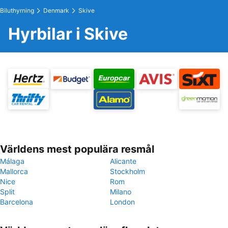
Biluthyrning
Denmark
Skive
Hyrbilar i Skive
Världens mest populära resmål
Málaga
Alicante
Mallorca
Stockholm
Nice
Rom
Split
Milano
Barcelona
London