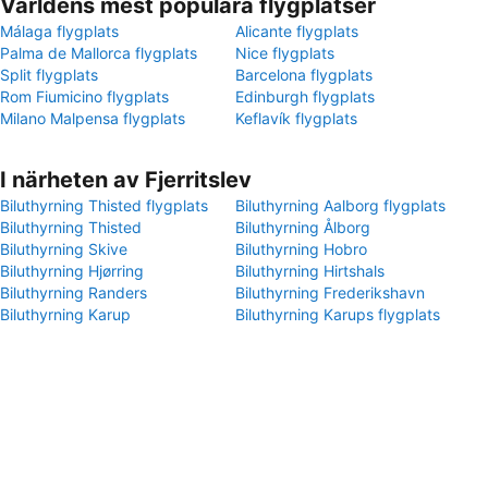
Världens mest populära flygplatser
Málaga flygplats
Alicante flygplats
Palma de Mallorca flygplats
Nice flygplats
Split flygplats
Barcelona flygplats
Rom Fiumicino flygplats
Edinburgh flygplats
Milano Malpensa flygplats
Keflavík flygplats
I närheten av Fjerritslev
Biluthyrning Thisted flygplats
Biluthyrning Aalborg flygplats
Biluthyrning Thisted
Biluthyrning Ålborg
Biluthyrning Skive
Biluthyrning Hobro
Biluthyrning Hjørring
Biluthyrning Hirtshals
Biluthyrning Randers
Biluthyrning Frederikshavn
Biluthyrning Karup
Biluthyrning Karups flygplats