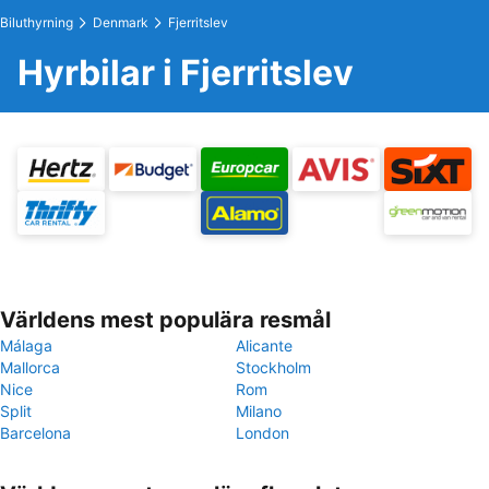
Biluthyrning
Denmark
Fjerritslev
Hyrbilar i Fjerritslev
Världens mest populära resmål
Málaga
Alicante
Mallorca
Stockholm
Nice
Rom
Split
Milano
Barcelona
London