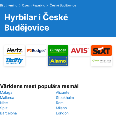
Biluthyrning
Czech Republic
České Budějovice
Hyrbilar i České
Budějovice
Världens mest populära resmål
Málaga
Alicante
Mallorca
Stockholm
Nice
Rom
Split
Milano
Barcelona
London