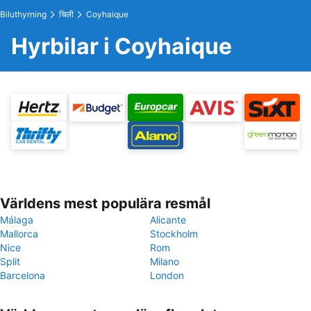
Biluthyrning
चिली
Coyhaique
Hyrbilar i Coyhaique
Världens mest populära resmål
Málaga
Alicante
Mallorca
Stockholm
Nice
Rom
Split
Milano
Barcelona
London