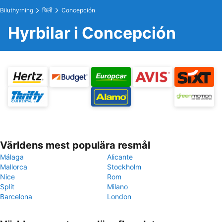
Biluthyrning
चिली
Concepción
Hyrbilar i Concepción
Världens mest populära resmål
Málaga
Alicante
Mallorca
Stockholm
Nice
Rom
Split
Milano
Barcelona
London