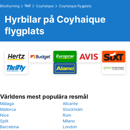
Biluthyrning
चिली
Coyhaique
Coyhaique flygplats
Hyrbilar på Coyhaique
flygplats
Världens mest populära resmål
Málaga
Alicante
Mallorca
Stockholm
Nice
Rom
Split
Milano
Barcelona
London