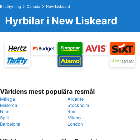
Biluthyrning
Canada
New Liskeard
Hyrbilar i New Liskeard
Världens mest populära resmål
Málaga
Alicante
Mallorca
Stockholm
Nice
Rom
Split
Milano
Barcelona
London