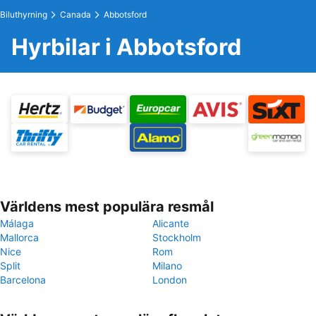
Biluthyrning
Canada
Abbotsford
Hyrbilar i Abbotsford
Världens mest populära resmål
Málaga
Alicante
Mallorca
Stockholm
Nice
Rom
Split
Milano
Barcelona
London