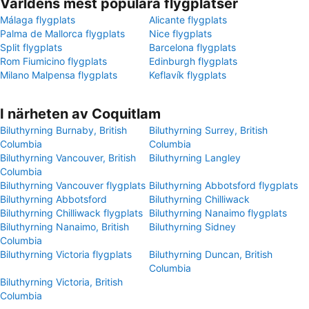
Världens mest populära flygplatser
Málaga flygplats
Alicante flygplats
Palma de Mallorca flygplats
Nice flygplats
Split flygplats
Barcelona flygplats
Rom Fiumicino flygplats
Edinburgh flygplats
Milano Malpensa flygplats
Keflavík flygplats
I närheten av Coquitlam
Biluthyrning Burnaby, British
Biluthyrning Surrey, British
Columbia
Columbia
Biluthyrning Vancouver, British
Biluthyrning Langley
Columbia
Biluthyrning Vancouver flygplats
Biluthyrning Abbotsford flygplats
Biluthyrning Abbotsford
Biluthyrning Chilliwack
Biluthyrning Chilliwack flygplats
Biluthyrning Nanaimo flygplats
Biluthyrning Nanaimo, British
Biluthyrning Sidney
Columbia
Biluthyrning Victoria flygplats
Biluthyrning Duncan, British
Columbia
Biluthyrning Victoria, British
Columbia