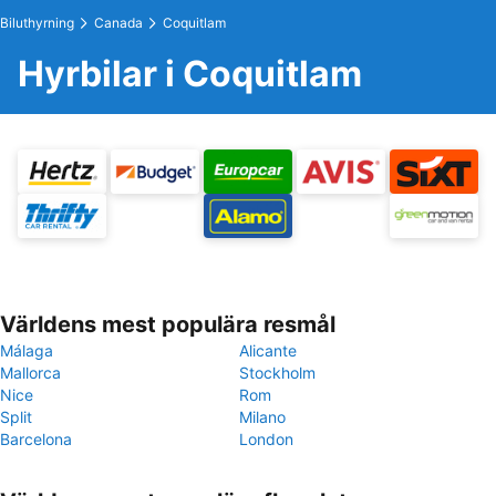
Biluthyrning
Canada
Coquitlam
Hyrbilar i Coquitlam
Världens mest populära resmål
Málaga
Alicante
Mallorca
Stockholm
Nice
Rom
Split
Milano
Barcelona
London