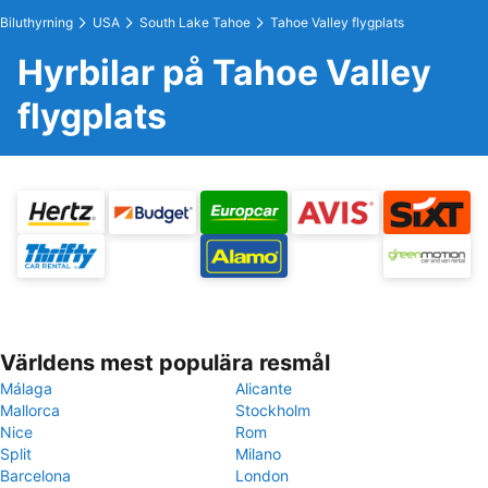
Biluthyrning
USA
South Lake Tahoe
Tahoe Valley flygplats
Hyrbilar på Tahoe Valley
flygplats
Världens mest populära resmål
Málaga
Alicante
Mallorca
Stockholm
Nice
Rom
Split
Milano
Barcelona
London