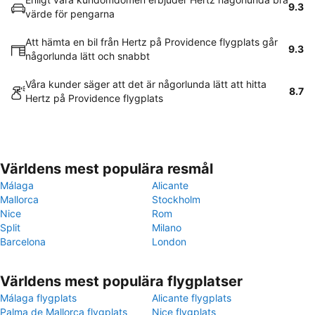
9.3
värde för pengarna
Att hämta en bil från Hertz på Providence flygplats går
9.3
någorlunda lätt och snabbt
Våra kunder säger att det är någorlunda lätt att hitta
8.7
Hertz på Providence flygplats
Världens mest populära resmål
Málaga
Alicante
Mallorca
Stockholm
Nice
Rom
Split
Milano
Barcelona
London
Världens mest populära flygplatser
Málaga flygplats
Alicante flygplats
Palma de Mallorca flygplats
Nice flygplats