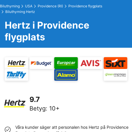
Biluthyrning
USA
Providence (RI)
Providence flygplats
Biluthyrning Hertz
Hertz i Providence
flygplats
9.7
Betyg
:
10+
Våra kunder säger att personalen hos Hertz på Providence