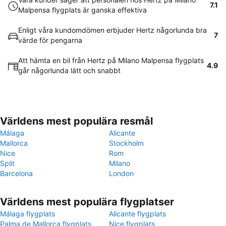
7.1
Malpensa flygplats är ganska effektiva
Enligt våra kundomdömen erbjuder Hertz någorlunda bra
7
värde för pengarna
Att hämta en bil från Hertz på Milano Malpensa flygplats
4.9
går någorlunda lätt och snabbt
Världens mest populära resmål
Málaga
Alicante
Mallorca
Stockholm
Nice
Rom
Split
Milano
Barcelona
London
Världens mest populära flygplatser
Málaga flygplats
Alicante flygplats
Palma de Mallorca flygplats
Nice flygplats