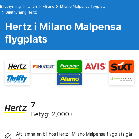
Biluthyrning
Italien
Milano
Milano Malpensa flygplats
Biluthyrning Hertz
Hertz i Milano Malpensa
flygplats
7
Betyg
:
2,000+
Att lämna en bil hos Hertz i Milano Malpensa flygplats går