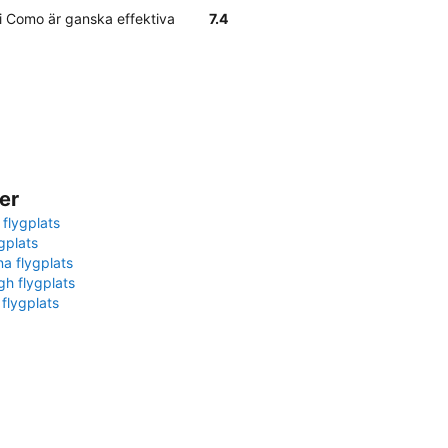
i Como är ganska effektiva
7.4
er
 flygplats
gplats
na flygplats
gh flygplats
 flygplats