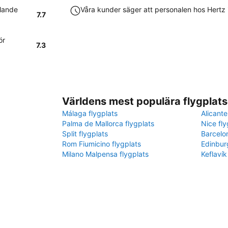
llande
Våra kunder säger att personalen hos Hertz 
7.7
ör
7.3
Världens mest populära flygplats
Málaga flygplats
Alicante
Palma de Mallorca flygplats
Nice fly
Split flygplats
Barcelo
Rom Fiumicino flygplats
Edinbur
Milano Malpensa flygplats
Keflavík