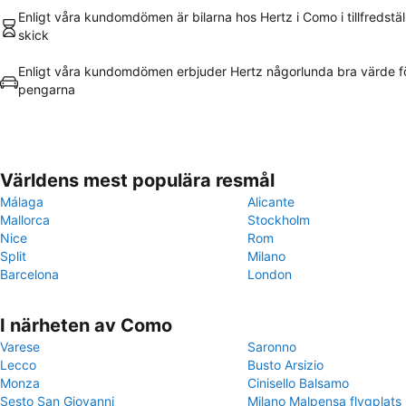
Enligt våra kundomdömen är bilarna hos Hertz i Como i tillfredstä
skick
Enligt våra kundomdömen erbjuder Hertz någorlunda bra värde f
pengarna
Världens mest populära resmål
Málaga
Alicante
Mallorca
Stockholm
Nice
Rom
Split
Milano
Barcelona
London
I närheten av Como
Varese
Saronno
Lecco
Busto Arsizio
Monza
Cinisello Balsamo
Sesto San Giovanni
Milano Malpensa flygplats