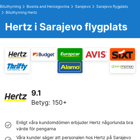
Biluthyrning
Bosnia and Herzegovina
Sarajevo
Sarajevo flygplats
Biluthyrning Hertz
Hertz i Sarajevo flygplats
9.1
Betyg
:
150+
Enligt våra kundomdömen erbjuder Hertz någorlunda bra
värde för pengarna
Våra kunder säger att personalen hos Hertz på Sarajevo