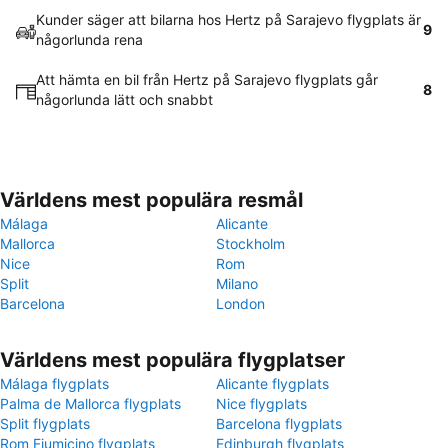
Kunder säger att bilarna hos Hertz på Sarajevo flygplats är
9
någorlunda rena
Att hämta en bil från Hertz på Sarajevo flygplats går
8
någorlunda lätt och snabbt
Världens mest populära resmål
Málaga
Alicante
Mallorca
Stockholm
Nice
Rom
Split
Milano
Barcelona
London
Världens mest populära flygplatser
Málaga flygplats
Alicante flygplats
Palma de Mallorca flygplats
Nice flygplats
Split flygplats
Barcelona flygplats
Rom Fiumicino flygplats
Edinburgh flygplats