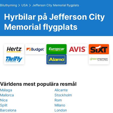
Biluthyrning
USA
Jefferson City Memorial flygplats
Hyrbilar på Jefferson City
Memorial flygplats
Världens mest populära resmål
Málaga
Alicante
Mallorca
Stockholm
Nice
Rom
Split
Milano
Barcelona
London