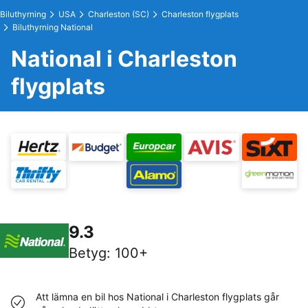
Biluthyrning
USA
Charleston (SC)
Charleston flygplats
Biluthyrning National
National i Charleston
flygplats
9.3
Betyg
:
100+
Att lämna en bil hos National i Charleston flygplats går