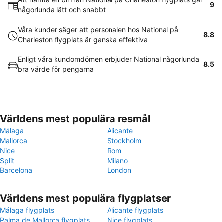
9
någorlunda lätt och snabbt
Våra kunder säger att personalen hos National på
8.8
Charleston flygplats är ganska effektiva
Enligt våra kundomdömen erbjuder National någorlunda
8.5
bra värde för pengarna
Världens mest populära resmål
Málaga
Alicante
Mallorca
Stockholm
Nice
Rom
Split
Milano
Barcelona
London
Världens mest populära flygplatser
Málaga flygplats
Alicante flygplats
Palma de Mallorca flygplats
Nice flygplats