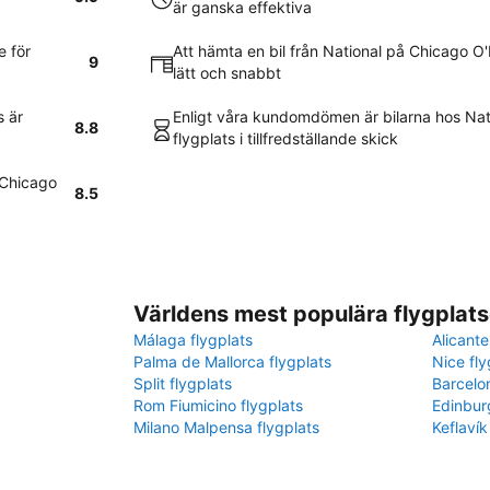
är ganska effektiva
e för
Att hämta en bil från National på Chicago O
9
lätt och snabbt
s är
Enligt våra kundomdömen är bilarna hos Na
8.8
flygplats i tillfredställande skick
å Chicago
8.5
Världens mest populära flygplats
Málaga flygplats
Alicante
Palma de Mallorca flygplats
Nice fly
Split flygplats
Barcelo
Rom Fiumicino flygplats
Edinbur
Milano Malpensa flygplats
Keflavík