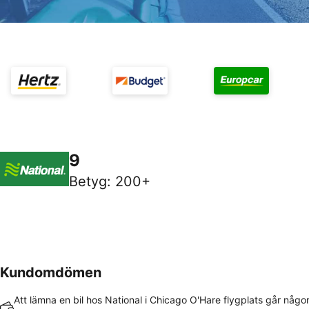
9
Betyg
:
200+
Kundomdömen
Att lämna en bil hos National i Chicago O'Hare flygplats går någor