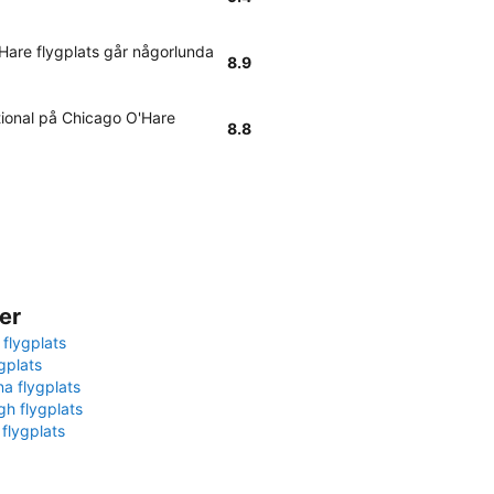
'Hare flygplats går någorlunda
8.9
tional på Chicago O'Hare
8.8
er
 flygplats
gplats
na flygplats
gh flygplats
 flygplats