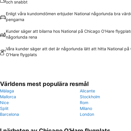
och snabbt
Enligt våra kundomdömen erbjuder National någorlunda bra värd
pengarna
Kunder säger att bilarna hos National på Chicago O'Hare flygplat
någorlunda rena
Våra kunder säger att det är någorlunda lätt att hitta National p
O'Hare flygplats
Världens mest populära resmål
Málaga
Alicante
Mallorca
Stockholm
Nice
Rom
Split
Milano
Barcelona
London
I närheten av Chicago O'Hare flygplats