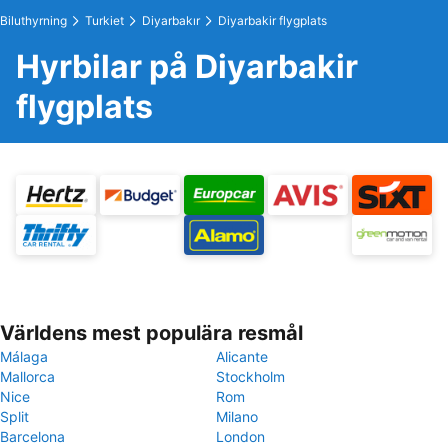
Biluthyrning
Turkiet
Diyarbakır
Diyarbakir flygplats
Hyrbilar på Diyarbakir
flygplats
Världens mest populära resmål
Málaga
Alicante
Mallorca
Stockholm
Nice
Rom
Split
Milano
Barcelona
London