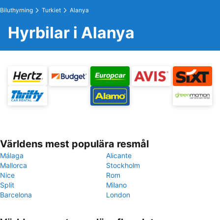
Biluthyrning
Turkiet
Alanya
Hyrbilar i Alanya
Världens mest populära resmål
Málaga
Alicante
Mallorca
Stockholm
Nice
Rom
Split
Milano
Barcelona
London