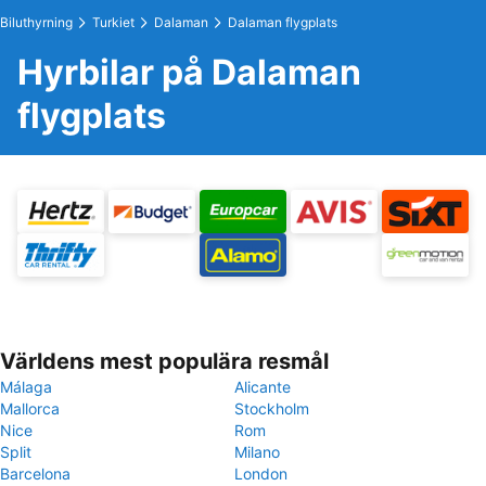
Biluthyrning
Turkiet
Dalaman
Dalaman flygplats
Hyrbilar på Dalaman
flygplats
Världens mest populära resmål
Málaga
Alicante
Mallorca
Stockholm
Nice
Rom
Split
Milano
Barcelona
London