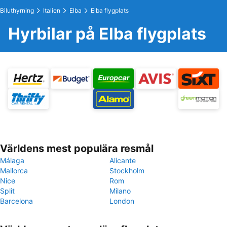
Biluthyrning
Italien
Elba
Elba flygplats
Hyrbilar på Elba flygplats
Världens mest populära resmål
Málaga
Alicante
Mallorca
Stockholm
Nice
Rom
Split
Milano
Barcelona
London