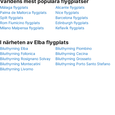
Världens mest populära flygplatser
Málaga flygplats
Alicante flygplats
Palma de Mallorca flygplats
Nice flygplats
Split flygplats
Barcelona flygplats
Rom Fiumicino flygplats
Edinburgh flygplats
Milano Malpensa flygplats
Keflavík flygplats
I närheten av Elba flygplats
Biluthyrning Elba
Biluthyrning Piombino
Biluthyrning Follonica
Biluthyrning Cecina
Biluthyrning Rosignano Solvay
Biluthyrning Grosseto
Biluthyrning Montecatini
Biluthyrning Porto Santo Stefano
Biluthyrning Livorno