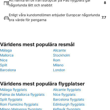
Att hämta en bil från Europcar på Pau flygplats går
8
någorlunda lätt och snabbt
Enligt våra kundomdömen erbjuder Europcar någorlunda
7.7
bra värde för pengarna
Världens mest populära resmål
Málaga
Alicante
Mallorca
Stockholm
Nice
Rom
Split
Milano
Barcelona
London
Världens mest populära flygplatser
Málaga flygplats
Alicante flygplats
Palma de Mallorca flygplats
Nice flygplats
Split flygplats
Barcelona flygplats
Rom Fiumicino flygplats
Edinburgh flygplats
Milano Malpensa flygplats
Keflavík flygplats