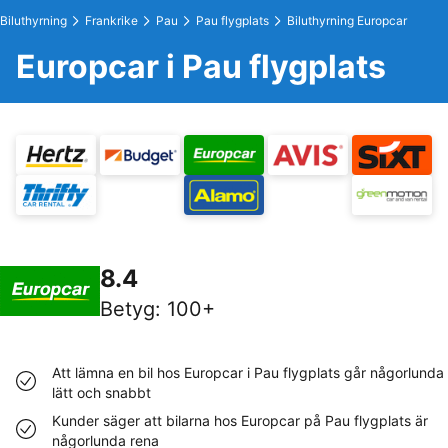
Biluthyrning
Frankrike
Pau
Pau flygplats
Biluthyrning Europcar
Europcar i Pau flygplats
8.4
Betyg
:
100+
Att lämna en bil hos Europcar i Pau flygplats går någorlunda
lätt och snabbt
Kunder säger att bilarna hos Europcar på Pau flygplats är
någorlunda rena