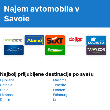
Najem avtomobila v
Savoie
Najbolj priljubljene destinacije po svetu
Ljubljana
Mallorca
Catania
Tenerife
Olbia
London
Lizbona
Edinburg
Dublin
Kreta