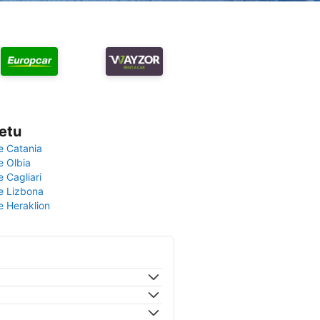
vetu
e Catania
e Olbia
e Cagliari
če Lizbona
e Heraklion