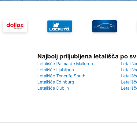
Najbolj priljubljena letališča po s
Letališče Palma de Mallorca
Letališč
Letališče Ljubljana
Letališč
Letališče Tenerife South
Letališč
Letališče Edinburg
Letališ
Letališče Dublin
Letališč