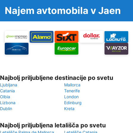
Najem avtomobila v Jaen
Najbolj priljubljene destinacije po svetu
Ljubljana
Mallorca
Catania
Tenerife
Olbia
London
Lizbona
Edinburg
Dublin
Kreta
Najbolj priljubljena letališča po svetu
Letališče Palma de Mallorca
Letališče Catania