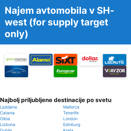
Najem avtomobila v SH-
west (for supply target
only)
Najbolj priljubljene destinacije po svetu
Ljubljana
Mallorca
Catania
Tenerife
Olbia
London
Lizbona
Edinburg
Dublin
Kreta