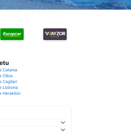
vetu
e Catania
e Olbia
e Cagliari
če Lizbona
e Heraklion