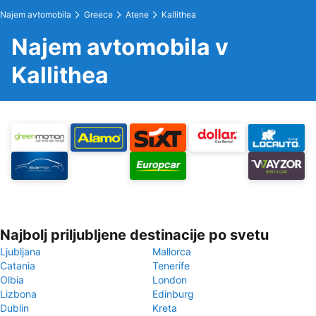
Najem avtomobila
Greece
Atene
Kallithea
Najem avtomobila v
Kallithea
Najbolj priljubljene destinacije po svetu
Ljubljana
Mallorca
Catania
Tenerife
Olbia
London
Lizbona
Edinburg
Dublin
Kreta