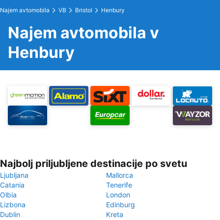
Najem avtomobila
VB
Bristol
Henbury
Najem avtomobila v
Henbury
Najbolj priljubljene destinacije po svetu
Ljubljana
Mallorca
Catania
Tenerife
Olbia
London
Lizbona
Edinburg
Dublin
Kreta