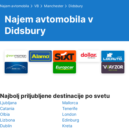
Najem avtomobila
VB
Manchester
Didsbury
Najem avtomobila v
Didsbury
Najbolj priljubljene destinacije po svetu
Ljubljana
Mallorca
Catania
Tenerife
Olbia
London
Lizbona
Edinburg
Dublin
Kreta