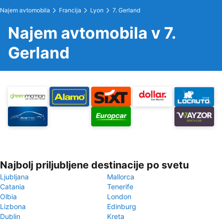
Najem avtomobila
Francija
Lyon
7. Gerland
Najem avtomobila v 7.
Gerland
Najbolj priljubljene destinacije po svetu
Ljubljana
Mallorca
Catania
Tenerife
Olbia
London
Lizbona
Edinburg
Dublin
Kreta