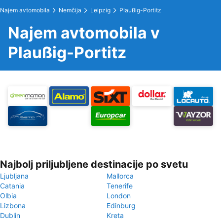
Najem avtomobila
Nemčija
Leipzig
Plaußig-Portitz
Najem avtomobila v
Plaußig-Portitz
Najbolj priljubljene destinacije po svetu
Ljubljana
Mallorca
Catania
Tenerife
Olbia
London
Lizbona
Edinburg
Dublin
Kreta