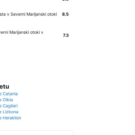
sta v Severni Marijanski otoki
8.5
rni Marijanski otoki v
7.3
vetu
e Catania
e Olbia
e Cagliari
če Lizbona
e Heraklion