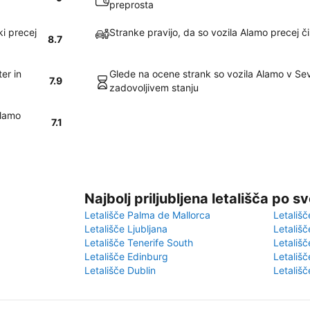
preprosta
ki precej
Stranke pravijo, da so vozila Alamo precej či
8.7
er in
Glede na ocene strank so vozila Alamo v Seve
7.9
zadovoljivem stanju
Alamo
7.1
Najbolj priljubljena letališča po s
Letališče Palma de Mallorca
Letališč
Letališče Ljubljana
Letališč
Letališče Tenerife South
Letališč
Letališče Edinburg
Letališ
Letališče Dublin
Letališč