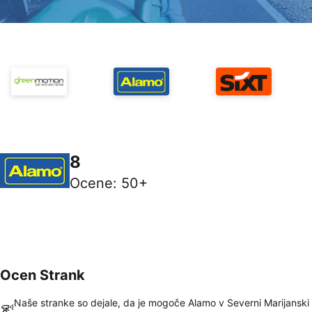
8
Ocene
:
50+
Ocen Strank
Naše stranke so dejale, da je mogoče Alamo v Severni Marijanski 