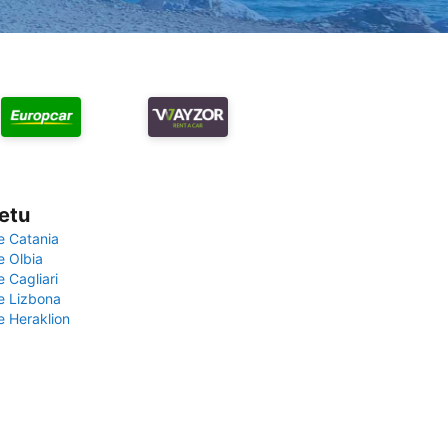
vetu
e Catania
e Olbia
e Cagliari
če Lizbona
e Heraklion