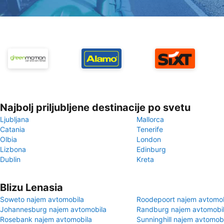
Najbolj priljubljene destinacije po svetu
Ljubljana
Mallorca
Catania
Tenerife
Olbia
London
Lizbona
Edinburg
Dublin
Kreta
Blizu Lenasia
Soweto najem avtomobila
Roodepoort najem avtomob
Johannesburg najem avtomobila
Randburg najem avtomobi
Rosebank najem avtomobila
Sunninghill najem avtomob