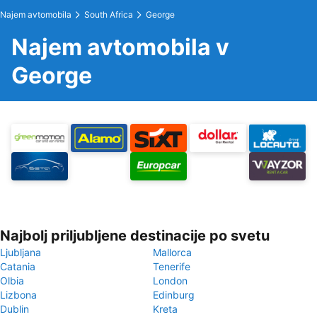
Najem avtomobila
South Africa
George
Najem avtomobila v
George
Najbolj priljubljene destinacije po svetu
Ljubljana
Mallorca
Catania
Tenerife
Olbia
London
Lizbona
Edinburg
Dublin
Kreta