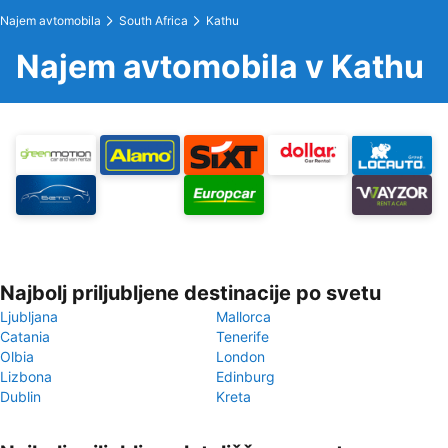
Najem avtomobila
South Africa
Kathu
Najem avtomobila v Kathu
Najbolj priljubljene destinacije po svetu
Ljubljana
Mallorca
Catania
Tenerife
Olbia
London
Lizbona
Edinburg
Dublin
Kreta