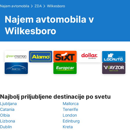
Najem avtomobila
ZDA
Wilkesboro
Najem avtomobila v
Wilkesboro
Najbolj priljubljene destinacije po svetu
Ljubljana
Mallorca
Catania
Tenerife
Olbia
London
Lizbona
Edinburg
Dublin
Kreta