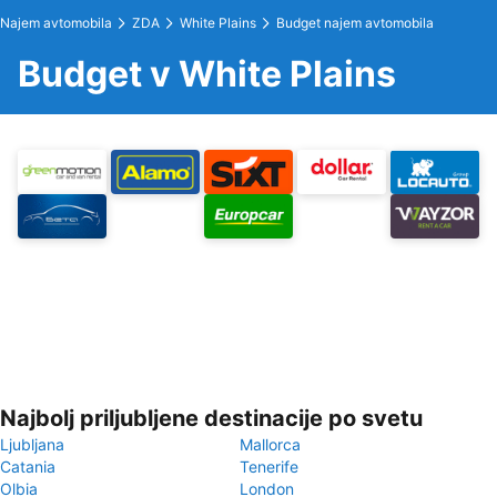
Najem avtomobila
ZDA
White Plains
Budget najem avtomobila
Budget v White Plains
Najbolj priljubljene destinacije po svetu
Ljubljana
Mallorca
Catania
Tenerife
Olbia
London