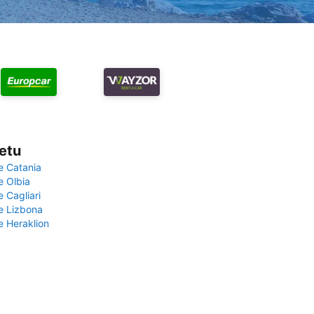
vetu
e Catania
e Olbia
e Cagliari
če Lizbona
e Heraklion