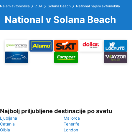
Najem avtomobila
ZDA
Solana Beach
National najem avtomobila
National v Solana Beach
Najbolj priljubljene destinacije po svetu
Ljubljana
Mallorca
Catania
Tenerife
Olbia
London