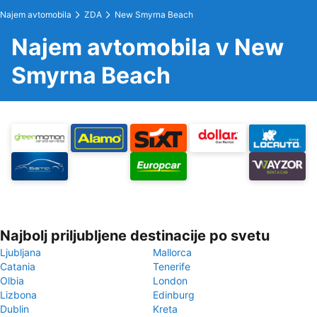
Najem avtomobila
ZDA
New Smyrna Beach
Najem avtomobila v New
Smyrna Beach
Najbolj priljubljene destinacije po svetu
Ljubljana
Mallorca
Catania
Tenerife
Olbia
London
Lizbona
Edinburg
Dublin
Kreta