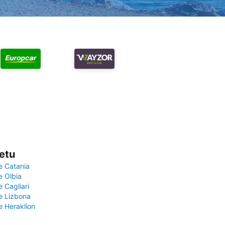
vetu
e Catania
e Olbia
e Cagliari
če Lizbona
e Heraklion