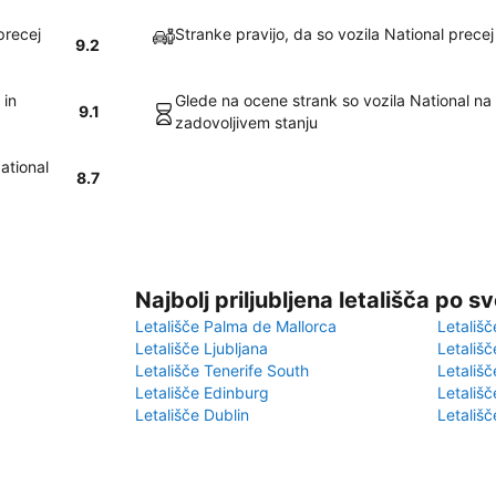
precej
Stranke pravijo, da so vozila National precej
9.2
 in
Glede na ocene strank so vozila National na
9.1
zadovoljivem stanju
ational
8.7
Najbolj priljubljena letališča po s
Letališče Palma de Mallorca
Letališč
Letališče Ljubljana
Letališč
Letališče Tenerife South
Letališč
Letališče Edinburg
Letališ
Letališče Dublin
Letališč