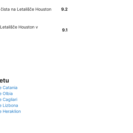
 čista na Letališče Houston
9.2
 Letališče Houston v
9.1
vetu
e Catania
e Olbia
e Cagliari
če Lizbona
e Heraklion