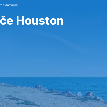
em avtomobila
išče Houston