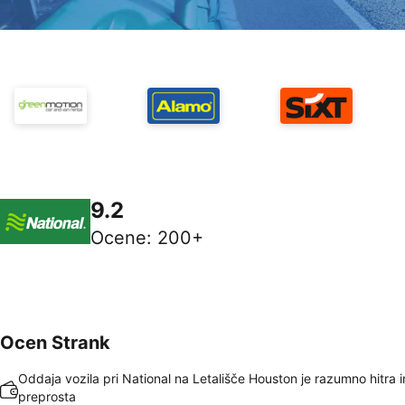
9.2
Ocene
:
200+
Ocen Strank
Oddaja vozila pri National na Letališče Houston je razumno hitra i
preprosta